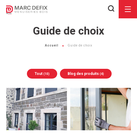
Je
Menu
recherch
Guide de choix
Accueil
Guide de choix
Tout
Blog des produits
(10)
(4)